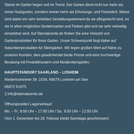
Steine im Garten liegen voll im Trend. Der Garten dient nicht nur mehr als
reiner Nutzgarten, sondern immer mehr als Erholungs- und Freizeitort. Steine
sind dabei ein sehr beliebtes Gestaltungselement da sie pflegeleicht sind, es
sie in allen möglichen Gesteinsarten und Farben gibt und sie sehr vielseitig
einsetzbar sind. Auf Steinakzente.de finden Sie eine Vielzahl von
Gartenprodukten für Ihren Garten. Unser Schwerpunkt liegt dabei auf
Natursteinprodukten für Steingärten. Wir legen großen Wert auf Nähe zu
unseren Kunden, dies gewährleistet beste Preise und eine hochwertige
Beratung mit Produktmustern und Mustersteingärten.
HAUPTSTANDORT SAARLAND – LOSHEIM
Niederlosheimer Str. 103A, 66679 Losheim am See
06872 91875
info@steinakzente.de
Öffnungszeiten Lagerverkauf:
Mo. – Fr.: 8:00 Uhr – 17:00 Uhr / Sa.: 8:00 Uhr – 12:00 Uhr
(Von 1. Dezember bis 28. Februar bleibt Samstags geschlossen)