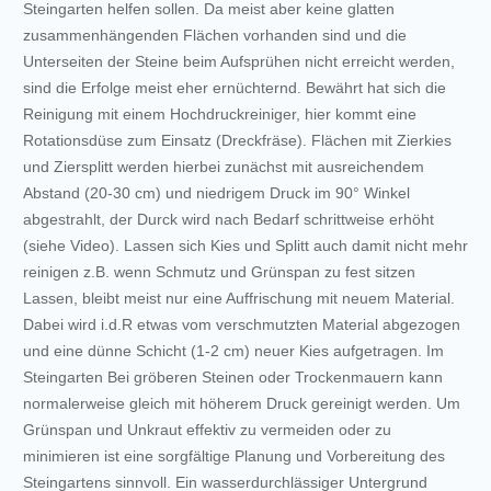
Steingarten helfen sollen. Da meist aber keine glatten
zusammenhängenden Flächen vorhanden sind und die
Unterseiten der Steine beim Aufsprühen nicht erreicht werden,
sind die Erfolge meist eher ernüchternd. Bewährt hat sich die
Reinigung mit einem Hochdruckreiniger, hier kommt eine
Rotationsdüse zum Einsatz (Dreckfräse). Flächen mit Zierkies
und Ziersplitt werden hierbei zunächst mit ausreichendem
Abstand (20-30 cm) und niedrigem Druck im 90° Winkel
abgestrahlt, der Durck wird nach Bedarf schrittweise erhöht
(siehe Video). Lassen sich Kies und Splitt auch damit nicht mehr
reinigen z.B. wenn Schmutz und Grünspan zu fest sitzen
Lassen, bleibt meist nur eine Auffrischung mit neuem Material.
Dabei wird i.d.R etwas vom verschmutzten Material abgezogen
und eine dünne Schicht (1-2 cm) neuer Kies aufgetragen. Im
Steingarten Bei gröberen Steinen oder Trockenmauern kann
normalerweise gleich mit höherem Druck gereinigt werden. Um
Grünspan und Unkraut effektiv zu vermeiden oder zu
minimieren ist eine sorgfältige Planung und Vorbereitung des
Steingartens sinnvoll. Ein wasserdurchlässiger Untergrund