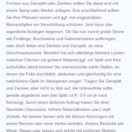
Formen aus Ziersplitt oder Zierkies sollten Sie diese erst mit
einem Spray oder Marker anlegen. Erst anschließend sollten
Sie Ihre Pflanzen setzen und ggf. mit umgestülpten
Blumentöpfen vor Verschüttung schützen. Jetzt kann das
eigentliche Auslegen beginnen. Ob Sie nun zuerst grobe Steine
wie Findlinge, Bruchsteine und Gabionensteine aufbringen,
oder doch lieber erst Zierkies und Ziersplitt, ist reine
Geschmackssache. Bewährt hat sich allerdings kleinere Lücken
zwischen Flächen mit grobem Material ggf. mit Splitt und Kies
aufzufüllen damit können Sie unerwünschte kahle Stellen, an
denen die Folie durchblitzt, abdecken und gleichzeitig für eine
natürlichere Optik im Steingarten sorgen. Tragen Sie Ziersplitt
und Zierkies aber nicht zu dick auf, die Unkrautfolie sollte
gerade abgedeckt sein (bei Splitt i.d.R. 3-5 cm je nach
Körnung), durch einen dickeren Auftrag haben Sie eher
Nachteile (Staunässe, höhere Materialkosten usw.) statt
Vorteile. Am besten lassen sich die kleinen Körnungen mit
einem Rechen oder einer Harke verteilen. Andere Bereiche wie
Wege, Rasen usw. lassen sich schön mit größeren Steinen