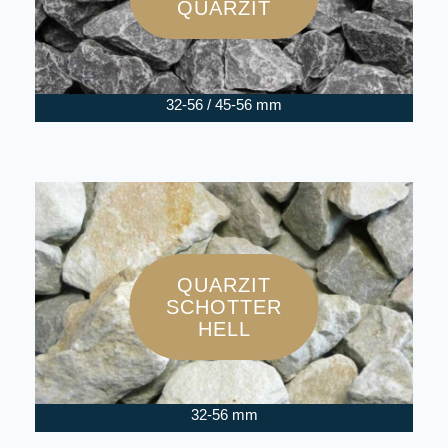
QUARZIT
32-56 / 45-56 mm
QUARZIT
SCHOTTER
HELL
32-56 mm