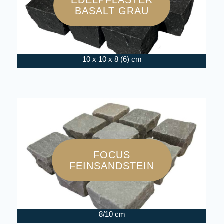
EDELPFLASTER
BASALT GRAU
10 x 10 x 8 (6) cm
FOCUS
FEINSANDSTEIN
8/10 cm