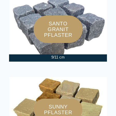
SANTO
GRANIT
PFLASTER
9/11 cm
SUNNY
PFLASTER