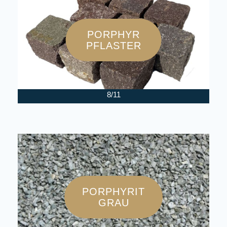
PORPHYR
PFLASTER
8/11
PORPHYRIT
GRAU