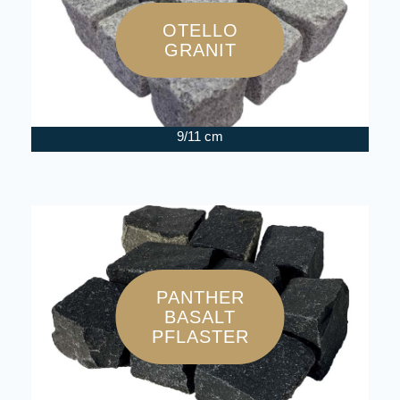
OTELLO
GRANIT
9/11 cm
PANTHER
BASALT
PFLASTER