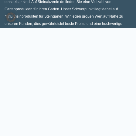
einsetzbar sind. Auf Steinakzente.de finden Sie eine Vielzahl von
Gartenprodukten für Ihren Garten. Unser Schwerpunkt liegt dabei auf
Natursteinprodukten für Steingärten. Wir legen großen Wert auf Nähe zu
unseren Kunden, dies gewährleistet beste Preise und eine hochwertige
Beratung mit Produktmustern und Mustersteingärten.
HAUPTSTANDORT SAARLAND – LOSHEIM
Niederlosheimer Str. 103A, 66679 Losheim am See
06872 91875
info@steinakzente.de
Öffnungszeiten Lagerverkauf:
Mo. – Fr.: 8:00 Uhr – 17:00 Uhr / Sa.: 8:00 Uhr – 12:00 Uhr
(Von 1. Dezember bis 28. Februar bleibt Samstags geschlossen)
STEINGARTEN
PRODUKTE
Ziersplitt