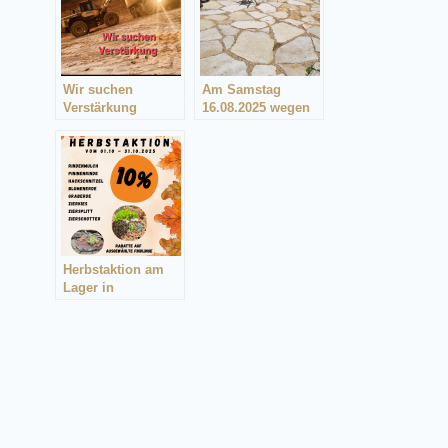
Wir suchen
Am Samstag
Verstärkung
16.08.2025 wegen
(Standort Losheim)
Brückentag
geschlossen
(Losheim)
Herbstaktion am
Lager in
Niederlosheim