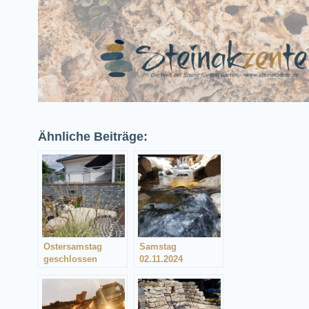
Ähnliche Beiträge:
Ostersamstag
Samstag
geschlossen
02.11.2024
(Losheim)
geschlossen
(Losheim)