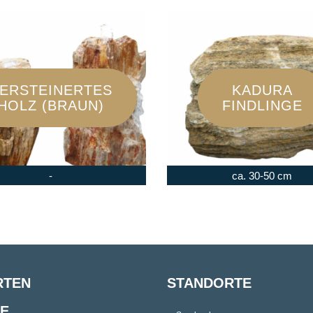
ERSTEINERTES
KADURA
HOLZ (BRAUN)
FINDLINGE
-
ca. 30-50 cm
RTEN
STANDORTE
E