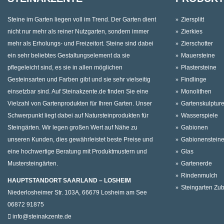
Steine im Garten liegen voll im Trend. Der Garten dient
Ziersplitt
nicht nur mehr als reiner Nutzgarten, sondern immer
Zierkies
mehr als Erholungs- und Freizeitort. Steine sind dabei
Zierschotter
ein sehr beliebtes Gestaltungselement da sie
Mauersteine
pflegeleicht sind, es sie in allen möglichen
Plastersteine
Gesteinsarten und Farben gibt und sie sehr vielseitig
Findlinge
einsetzbar sind. Auf Steinakzente.de finden Sie eine
Monolithen
Vielzahl von Gartenprodukten für Ihren Garten. Unser
Gartenskulptur
Schwerpunkt liegt dabei auf Natursteinprodukten für
Wasserspiele
Steingärten. Wir legen großen Wert auf Nähe zu
Gabionen
unseren Kunden, dies gewährleistet beste Preise und
Gabionenstein
eine hochwertige Beratung mit Produktmustern und
Glas
Mustersteingärten.
Gartenerde
Rindenmulch
HAUPTSTANDORT SAARLAND – LOSHEIM
Steingarten Zu
Niederlosheimer Str. 103A, 66679 Losheim am See
06872 91875
info@steinakzente.de