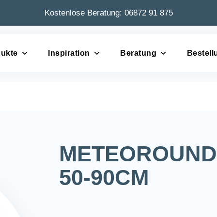
Kostenlose Beratung:
06872 91 875
ukte
Inspiration
Beratung
Bestell
METEOROUND 
50-90CM