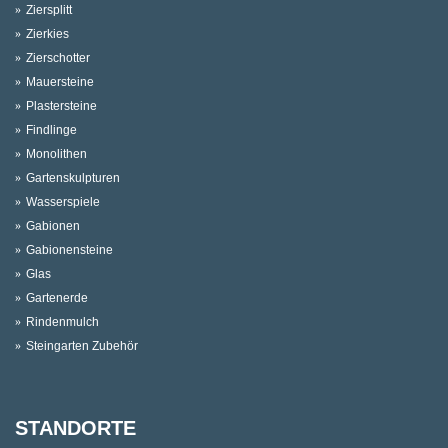
Ziersplitt
Zierkies
Zierschotter
Mauersteine
Plastersteine
Findlinge
Monolithen
Gartenskulpturen
Wasserspiele
Gabionen
Gabionensteine
Glas
Gartenerde
Rindenmulch
Steingarten Zubehör
STANDORTE