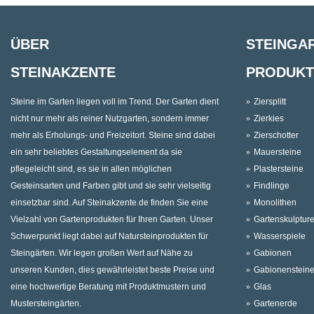
ÜBER
STEINGA
STEINAKZENTE
PRODUKT
Steine im Garten liegen voll im Trend. Der Garten dient
Ziersplitt
nicht nur mehr als reiner Nutzgarten, sondern immer
Zierkies
mehr als Erholungs- und Freizeitort. Steine sind dabei
Zierschotter
ein sehr beliebtes Gestaltungselement da sie
Mauersteine
pflegeleicht sind, es sie in allen möglichen
Plastersteine
Gesteinsarten und Farben gibt und sie sehr vielseitig
Findlinge
einsetzbar sind. Auf Steinakzente.de finden Sie eine
Monolithen
Vielzahl von Gartenprodukten für Ihren Garten. Unser
Gartenskulptur
Schwerpunkt liegt dabei auf Natursteinprodukten für
Wasserspiele
Steingärten. Wir legen großen Wert auf Nähe zu
Gabionen
unseren Kunden, dies gewährleistet beste Preise und
Gabionenstein
eine hochwertige Beratung mit Produktmustern und
Glas
Mustersteingärten.
Gartenerde