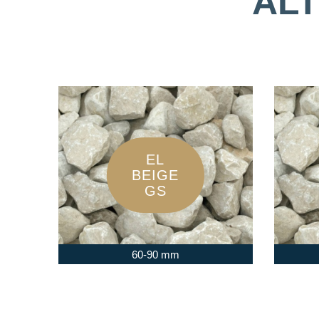
AL
EL
BEIGE
GS
60-90 mm