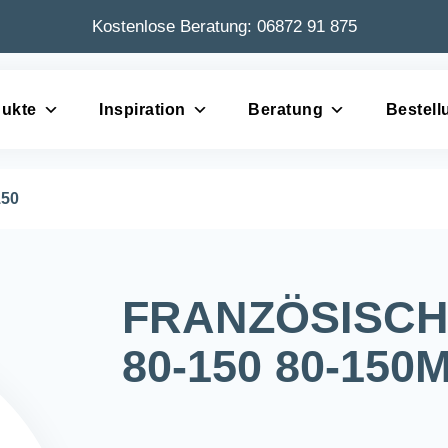
Kostenlose Beratung:
06872 91 875
ukte
Inspiration
Beratung
Bestell
50
FRANZÖSISCH
80-150 80-150