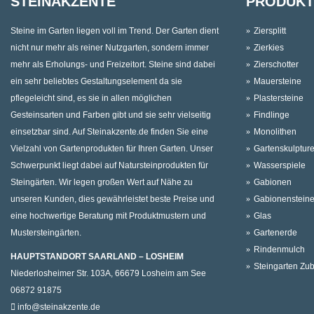
STEINAKZENTE
PRODUKT
Steine im Garten liegen voll im Trend. Der Garten dient
Ziersplitt
nicht nur mehr als reiner Nutzgarten, sondern immer
Zierkies
mehr als Erholungs- und Freizeitort. Steine sind dabei
Zierschotter
ein sehr beliebtes Gestaltungselement da sie
Mauersteine
pflegeleicht sind, es sie in allen möglichen
Plastersteine
Gesteinsarten und Farben gibt und sie sehr vielseitig
Findlinge
einsetzbar sind. Auf Steinakzente.de finden Sie eine
Monolithen
Vielzahl von Gartenprodukten für Ihren Garten. Unser
Gartenskulptur
Schwerpunkt liegt dabei auf Natursteinprodukten für
Wasserspiele
Steingärten. Wir legen großen Wert auf Nähe zu
Gabionen
unseren Kunden, dies gewährleistet beste Preise und
Gabionenstein
eine hochwertige Beratung mit Produktmustern und
Glas
Mustersteingärten.
Gartenerde
Rindenmulch
HAUPTSTANDORT SAARLAND – LOSHEIM
Steingarten Zu
Niederlosheimer Str. 103A, 66679 Losheim am See
06872 91875
info@steinakzente.de