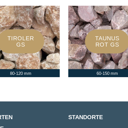
TIROLER
TAUNUS
GS
ROT GS
80-120 mm
60-150 mm
RTEN
STANDORTE