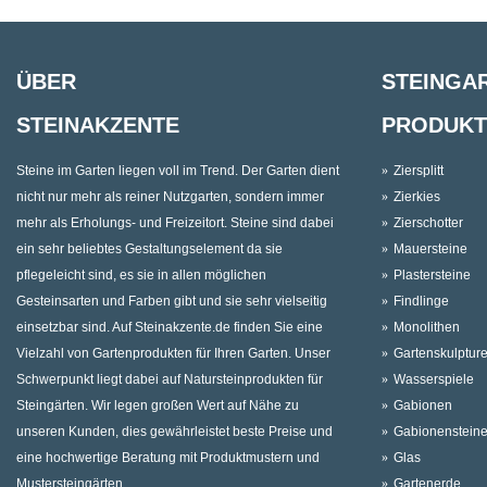
ÜBER
STEINGA
STEINAKZENTE
PRODUKT
Steine im Garten liegen voll im Trend. Der Garten dient
Ziersplitt
nicht nur mehr als reiner Nutzgarten, sondern immer
Zierkies
mehr als Erholungs- und Freizeitort. Steine sind dabei
Zierschotter
ein sehr beliebtes Gestaltungselement da sie
Mauersteine
pflegeleicht sind, es sie in allen möglichen
Plastersteine
Gesteinsarten und Farben gibt und sie sehr vielseitig
Findlinge
einsetzbar sind. Auf Steinakzente.de finden Sie eine
Monolithen
Vielzahl von Gartenprodukten für Ihren Garten. Unser
Gartenskulptur
Schwerpunkt liegt dabei auf Natursteinprodukten für
Wasserspiele
Steingärten. Wir legen großen Wert auf Nähe zu
Gabionen
unseren Kunden, dies gewährleistet beste Preise und
Gabionenstein
eine hochwertige Beratung mit Produktmustern und
Glas
Mustersteingärten.
Gartenerde