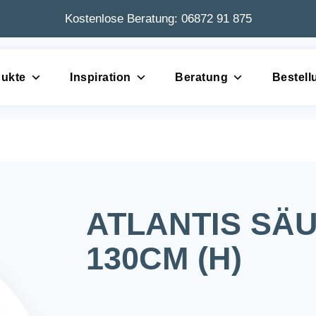
Kostenlose Beratung:
06872 91 875
ukte
Inspiration
Beratung
Bestell
ATLANTIS SÄU
130CM (H)