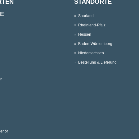
RTEN
STANDORTE
E
Saarland
Rheinland-Pfalz
Hessen
Baden-Württemberg
Niedersachsen
Bestellung & Lieferung
en
e
behör