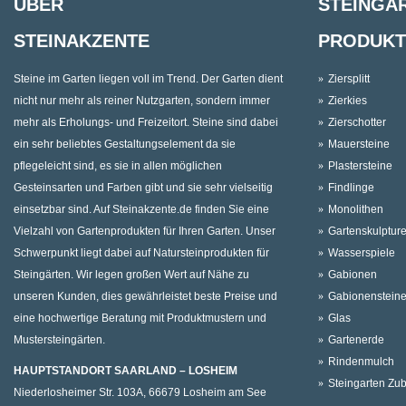
ÜBER
STEINGA
STEINAKZENTE
PRODUKT
Steine im Garten liegen voll im Trend. Der Garten dient
Ziersplitt
nicht nur mehr als reiner Nutzgarten, sondern immer
Zierkies
mehr als Erholungs- und Freizeitort. Steine sind dabei
Zierschotter
ein sehr beliebtes Gestaltungselement da sie
Mauersteine
pflegeleicht sind, es sie in allen möglichen
Plastersteine
Gesteinsarten und Farben gibt und sie sehr vielseitig
Findlinge
einsetzbar sind. Auf Steinakzente.de finden Sie eine
Monolithen
Vielzahl von Gartenprodukten für Ihren Garten. Unser
Gartenskulptur
Schwerpunkt liegt dabei auf Natursteinprodukten für
Wasserspiele
Steingärten. Wir legen großen Wert auf Nähe zu
Gabionen
unseren Kunden, dies gewährleistet beste Preise und
Gabionenstein
eine hochwertige Beratung mit Produktmustern und
Glas
Mustersteingärten.
Gartenerde
Rindenmulch
HAUPTSTANDORT SAARLAND – LOSHEIM
Steingarten Zu
Niederlosheimer Str. 103A, 66679 Losheim am See