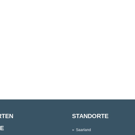
RTEN
STANDORTE
E
Saarland