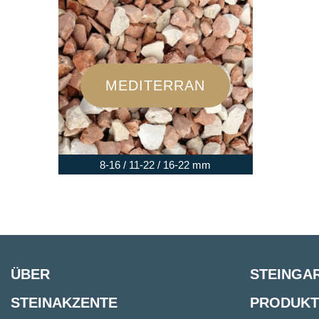
MEDITERRAN
8-16 / 11-22 / 16-22 mm
ÜBER
STEINGA
STEINAKZENTE
PRODUKT