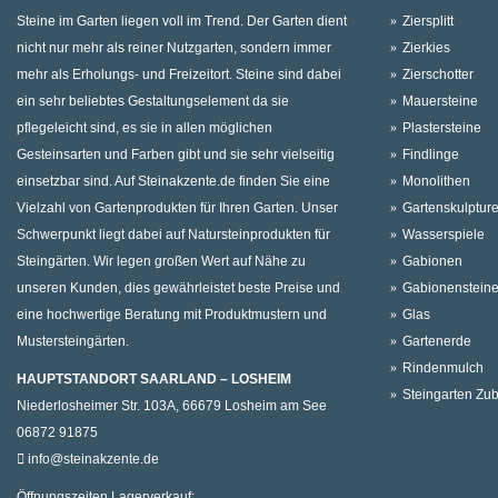
Steine im Garten liegen voll im Trend. Der Garten dient
Ziersplitt
nicht nur mehr als reiner Nutzgarten, sondern immer
Zierkies
mehr als Erholungs- und Freizeitort. Steine sind dabei
Zierschotter
ein sehr beliebtes Gestaltungselement da sie
Mauersteine
pflegeleicht sind, es sie in allen möglichen
Plastersteine
Gesteinsarten und Farben gibt und sie sehr vielseitig
Findlinge
einsetzbar sind. Auf Steinakzente.de finden Sie eine
Monolithen
Vielzahl von Gartenprodukten für Ihren Garten. Unser
Gartenskulptur
Schwerpunkt liegt dabei auf Natursteinprodukten für
Wasserspiele
Steingärten. Wir legen großen Wert auf Nähe zu
Gabionen
unseren Kunden, dies gewährleistet beste Preise und
Gabionenstein
eine hochwertige Beratung mit Produktmustern und
Glas
Mustersteingärten.
Gartenerde
Rindenmulch
HAUPTSTANDORT SAARLAND – LOSHEIM
Steingarten Zu
Niederlosheimer Str. 103A, 66679 Losheim am See
06872 91875
info@steinakzente.de
Öffnungszeiten Lagerverkauf: