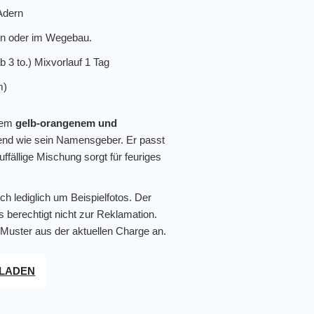
 Adern
rten oder im Wegebau.
b 3 to.) Mixvorlauf 1 Tag
m)
anem
gelb-orangenem und
end wie sein Namensgeber. Er passt
ffällige Mischung sorgt für feuriges
ch lediglich um Beispielfotos. Der
s berechtigt nicht zur Reklamation.
 Muster aus der aktuellen Charge an.
RLADEN