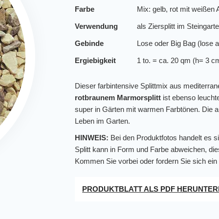
Farbe
Mix: gelb, rot mit weißen
Verwendung
als Ziersplitt im Steinga
Gebinde
Lose oder Big Bag
(lose a
Ergiebigkeit
1 to. = ca. 20 qm (h= 3 c
Dieser farbintensive Splittmix aus mediterr
rotbraunem Marmorsplitt
ist ebenso leucht
super in Gärten mit warmen Farbtönen. Die au
Leben im Garten.
HINWEIS:
Bei den Produktfotos handelt es si
Splitt kann in Form und Farbe abweichen, die
Kommen Sie vorbei oder fordern Sie sich ein
PRODUKTBLATT ALS PDF HERUNTE