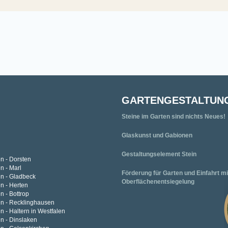
GARTENGESTALTUN
Steine im Garten sind nichts Neues!
Glaskunst und Gabionen
Gestaltungselement Stein
n - Dorsten
n - Marl
Förderung für Garten und Einfahrt mi
en - Gladbeck
Oberflächenentsiegelung
n - Herten
n - Bottrop
en - Recklinghausen
n - Haltern in Westfalen
n - Dinslaken