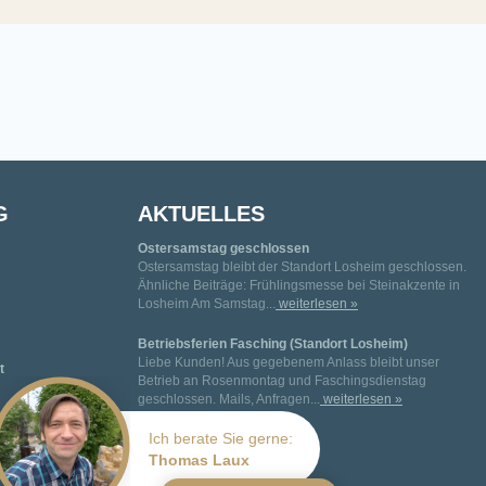
G
AKTUELLES
Ostersamstag geschlossen
Ostersamstag bleibt der Standort Losheim geschlossen.
Ähnliche Beiträge: Frühlingsmesse bei Steinakzente in
Losheim Am Samstag...
weiterlesen »
Betriebsferien Fasching (Standort Losheim)
Liebe Kunden! Aus gegebenem Anlass bleibt unser
t
Betrieb an Rosenmontag und Faschingsdienstag
geschlossen. Mails, Anfragen...
weiterlesen »
Ich berate Sie gerne:
Thomas Laux