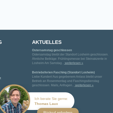
G
AKTUELLES
Ostersamstag geschlossen
Ostersamstag bleibt der Standort Losheim geschlossen.
Ähnliche Beiträge: Frühlingsmesse bei Steinakzente in
Losheim Am Samstag...
weiterlesen »
Betriebsferien Fasching (Standort Losheim)
Liebe Kunden! Aus gegebenem Anlass bleibt unser
t
Betrieb an Rosenmontag und Faschingsdienstag
geschlossen. Mails, Anfragen...
weiterlesen »
Ich berate Sie gerne:
Thomas Laux
Rückruf anfordern