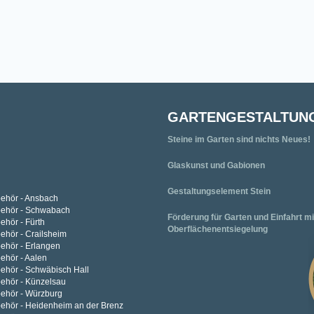
GARTENGESTALTUN
Steine im Garten sind nichts Neues!
Glaskunst und Gabionen
Gestaltungselement Stein
behör - Ansbach
behör - Schwabach
Förderung für Garten und Einfahrt mi
ehör - Fürth
Oberflächenentsiegelung
ehör - Crailsheim
ehör - Erlangen
ehör - Aalen
behör - Schwäbisch Hall
behör - Künzelsau
behör - Würzburg
behör - Heidenheim an der Brenz