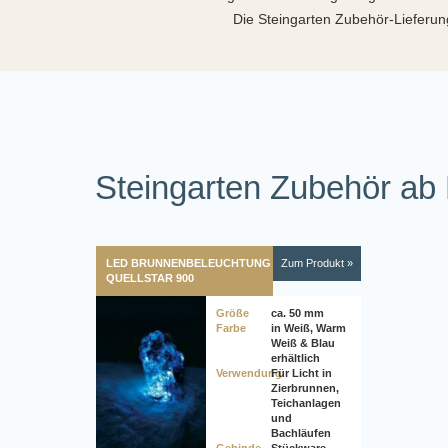
Die Steingarten Zubehör-Lieferung
Steingarten Zubehör ab
LED BRUNNENBELEUCHTUNG
Zum Produkt »
QUELLSTAR 900
Größe
ca. 50 mm
Farbe
in Weiß, Warm
Weiß & Blau
erhältlich
Verwendung
Für Licht in
Zierbrunnen,
Teichanlagen
und
Bachläufen
Gebinde
Stückware