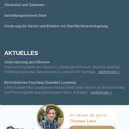
Glaskunst und Gabionen
Gestaltungselement Stein
Förderung für Garten und Einfahrt mit Oberflächenentsiegelung
AKTUELLES
Ostersamstag geschlossen
Ostersamstag bleibt der Standort Losheim geschlossen. Ähnliche Beiträge:
Frühlingsmesse bei Steinakzente in Losheim Am Samstag...
weiterlesen »
Betriebsferien Fasching (Standort Losheim)
Liebe Kunden! Aus gegebenem Anlass bleibt unser Betrieb an Rosenmontag
und Faschingsdienstag geschlossen. Mails, Anfragen...
weiterlesen »
Ich berate Sie gerne:
Thomas Laux