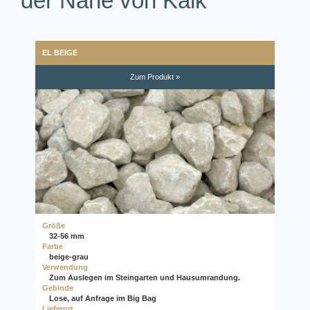
der Nähe von Kalk
EL BEIGE
Zum Produkt »
Größe
32-56 mm
Farbe
beige-grau
Verwendung
Zum Auslegen im Steingarten und Hausumrandung.
Gebinde
Lose, auf Anfrage im Big Bag
Lieferort