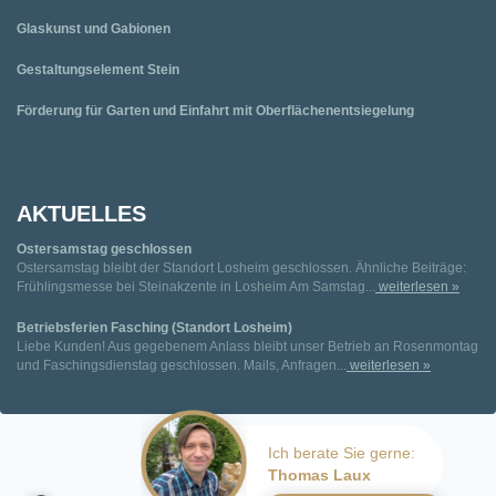
Glaskunst und Gabionen
Gestaltungselement Stein
Förderung für Garten und Einfahrt mit Oberflächenentsiegelung
AKTUELLES
Ostersamstag geschlossen
Ostersamstag bleibt der Standort Losheim geschlossen. Ähnliche Beiträge:
Frühlingsmesse bei Steinakzente in Losheim Am Samstag...
weiterlesen »
Betriebsferien Fasching (Standort Losheim)
Liebe Kunden! Aus gegebenem Anlass bleibt unser Betrieb an Rosenmontag
und Faschingsdienstag geschlossen. Mails, Anfragen...
weiterlesen »
Ich berate Sie gerne:
Thomas Laux