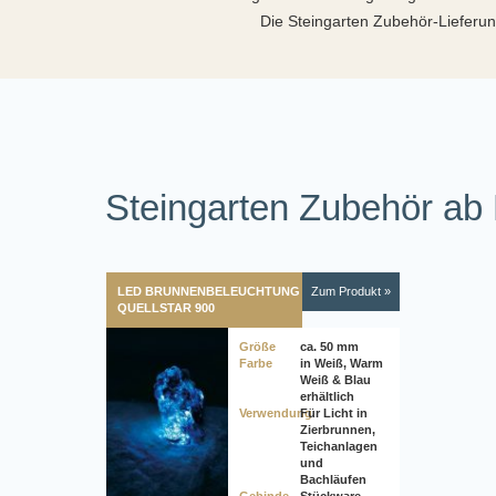
Die Steingarten Zubehör-Lieferung
Steingarten Zubehör ab 
LED BRUNNENBELEUCHTUNG
Zum Produkt »
QUELLSTAR 900
Größe
ca. 50 mm
Farbe
in Weiß, Warm
Weiß & Blau
erhältlich
Verwendung
Für Licht in
Zierbrunnen,
Teichanlagen
und
Bachläufen
Gebinde
Stückware