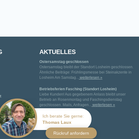
G
AKTUELLES
Ostersamstag geschlossen
Ostersamstag bleibt der Standort Losheim geschlossen.
Ähnliche Beiträge: Frühlingsmesse bei Steinakzente in
Losheim Am Samstag...
weiterlesen »
Betriebsferien Fasching (Standort Losheim)
Liebe Kunden! Aus gegebenem Anlass bleibt unser
t
Betrieb an Rosenmontag und Faschingsdienstag
geschlossen. Mails, Anfragen...
weiterlesen »
Ich berate Sie gerne:
Thomas Laux
Rückruf anfordern