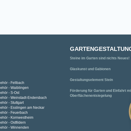
GARTENGESTALTUN
Steine im Garten sind nichts Neues!
Glaskunst und Gabionen
Gestaltungselement Stein
ehör - Fellbach
behör - Waiblingen
Förderung für Garten und Einfahrt mi
ehör - S-Ost
Oberflächenentsiegelung
behör - Weinstadt-Endersbach
ehör - Stuttgart
behör - Esslingen am Neckar
behör - Feuerbach
behör - Kornwestheim
ehör - Ostfildern
behör - Winnenden