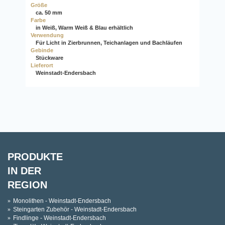
Größe
ca. 50 mm
Farbe
in Weiß, Warm Weiß & Blau erhältlich
Verwendung
Für Licht in Zierbrunnen, Teichanlagen und Bachläufen
Gebinde
Stückware
Lieferort
Weinstadt-Endersbach
PRODUKTE
IN DER
REGION
Monolithen - Weinstadt-Endersbach
Steingarten Zubehör - Weinstadt-Endersbach
Findlinge - Weinstadt-Endersbach