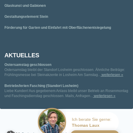
Glaskunst und Gabionen
Gestaltungselement Stein
Förderung für Garten und Einfahrt mit Oberflächenentsiegelung
AKTUELLES
Ostersamstag geschlossen
Ostersamstag bleibt der Standort Losheim geschlossen. Ähnliche Beiträge:
Frühlingsmesse bei Steinakzente in Losheim Am Samstag...
weiterlesen »
Betriebsferien Fasching (Standort Losheim)
Liebe Kunden! Aus gegebenem Anlass bleibt unser Betrieb an Rosenmontag
und Faschingsdienstag geschlossen. Mails, Anfragen...
weiterlesen »
Ich berate Sie gerne:
Thomas Laux