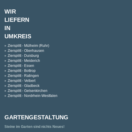
WIR
LIEFERN
IN
UMKREIS
Ziersplitt - Mülheim (Ruhr)
Ziersplitt - Oberhausen
Ziersplitt - Duisburg
Ziersplitt - Meiderich
Ziersplitt - Essen
Ziersplitt - Bottrop
Ziersplitt - Ratingen
Ziersplitt - Velbert
Ziersplitt - Gladbeck
Ziersplitt - Gelsenkirchen
Ziersplitt - Nordrhein-Westfalen
GARTENGESTALTUNG
Steine im Garten sind nichts Neues!