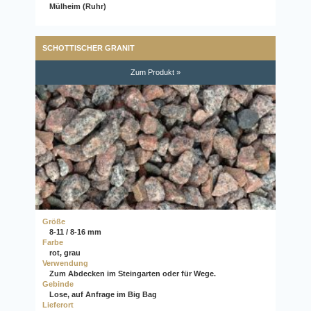
Mülheim (Ruhr)
SCHOTTISCHER GRANIT
Zum Produkt »
Größe
8-11 / 8-16 mm
Farbe
rot, grau
Verwendung
Zum Abdecken im Steingarten oder für Wege.
Gebinde
Lose, auf Anfrage im Big Bag
Lieferort