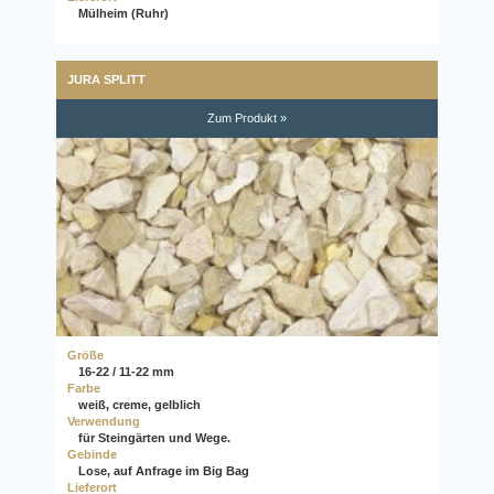
Mülheim (Ruhr)
JURA SPLITT
Zum Produkt »
Größe
16-22 / 11-22 mm
Farbe
weiß, creme, gelblich
Verwendung
für Steingärten und Wege.
Gebinde
Lose, auf Anfrage im Big Bag
Lieferort