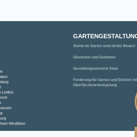
GARTENGESTALTUN
Steine im Garten sind nichts Neues!
Glaskunst und Gabionen
Gestaltungselement Stein
de
laken
Förderung für Garten und Einfahrt mi
inberg
Oberflächenentsiegelung
l
-Lintfort
erich
s
erhausen
op
burg
drhein-Westfalen