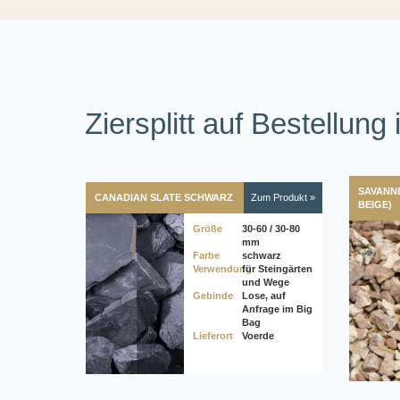
Ziersplitt auf Bestellun
SAVANN
CANADIAN SLATE SCHWARZ
Zum Produkt »
BEIGE)
Größe
30-60 / 30-80
mm
Farbe
schwarz
Verwendung
für Steingärten
und Wege
Gebinde
Lose, auf
Anfrage im Big
Bag
Lieferort
Voerde