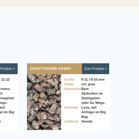
Produkt »
SCHOTTISCHER GRANIT
Zum Produkt »
/ 11-22
Größe
8-11 / 8-16 mm
Farbe
rot, grau
creme,
Verwendung
Zum
ch
Abdecken im
eingärten
Steingarten
ege.
oder für Wege.
auf
Gebinde
Lose, auf
ge im Big
Anfrage im Big
Bag
e
Lieferort
Voerde