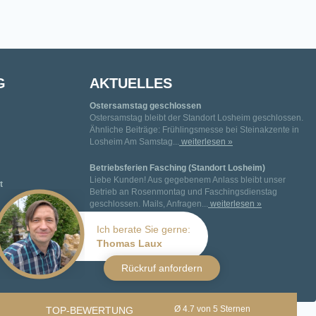
G
AKTUELLES
Ostersamstag geschlossen
Ostersamstag bleibt der Standort Losheim geschlossen.
Ähnliche Beiträge: Frühlingsmesse bei Steinakzente in
Losheim Am Samstag...
weiterlesen »
Betriebsferien Fasching (Standort Losheim)
Liebe Kunden! Aus gegebenem Anlass bleibt unser
t
Betrieb an Rosenmontag und Faschingsdienstag
geschlossen. Mails, Anfragen...
weiterlesen »
Ich berate Sie gerne:
Thomas Laux
Rückruf anfordern
Ø 4.7 von 5 Sternen
TOP-BEWERTUNG