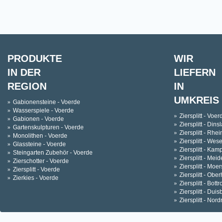
PRODUKTE
WIR
IN DER
LIEFERN
REGION
IN
UMKREIS
Gabionensteine - Voerde
Wasserspiele - Voerde
Ziersplitt - Voer
Gabionen - Voerde
Ziersplitt - Dins
Gartenskulpturen - Voerde
Ziersplitt - Rhe
Monolithen - Voerde
Ziersplitt - Wese
Glassteine - Voerde
Ziersplitt - Kamp
Steingarten Zubehör - Voerde
Ziersplitt - Meid
Zierschotter - Voerde
Ziersplitt - Moer
Ziersplitt - Voerde
Ziersplitt - Ob
Zierkies - Voerde
Ziersplitt - Bottr
Ziersplitt - Duis
Ziersplitt - Nor