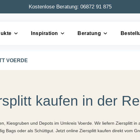
Kostenlose Beratung:
06872 91 875
ukte
Inspiration
Beratung
Bestell
ITT VOERDE
rsplitt kaufen in der R
chen, Kiesgruben und Depots im Umkreis Voerde. Wir liefern Ziersplitt i
 Big Bags oder als Schüttgut. Jetzt online Ziersplitt kaufen direkt vom G