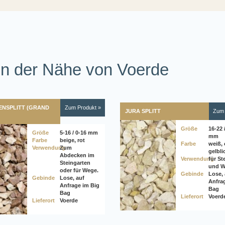
g in der Nähe von Voerde
ENSPLITT (GRAND
Zum Produkt »
JURA SPLITT
Zum 
Größe
16-22 
Größe
5-16 / 0-16 mm
mm
Farbe
beige, rot
Farbe
weiß, 
Verwendung
Zum
gelbli
Abdecken im
Verwendung
für St
Steingarten
und W
oder für Wege.
Gebinde
Lose, 
Gebinde
Lose, auf
Anfra
Anfrage im Big
Bag
Bag
Lieferort
Voerd
Lieferort
Voerde