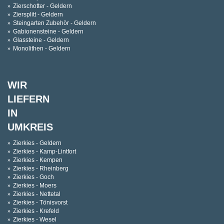
Zierschotter - Geldern
Ziersplitt - Geldern
Steingarten Zubehör - Geldern
Gabionensteine - Geldern
Glassteine - Geldern
Monolithen - Geldern
WIR
LIEFERN
IN
UMKREIS
Zierkies - Geldern
Zierkies - Kamp-Lintfort
Zierkies - Kempen
Zierkies - Rheinberg
Zierkies - Goch
Zierkies - Moers
Zierkies - Nettetal
Zierkies - Tönisvorst
Zierkies - Krefeld
Zierkies - Wesel