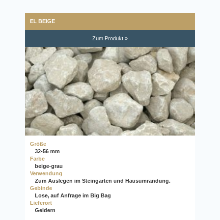
EL BEIGE
Zum Produkt »
Größe
32-56 mm
Farbe
beige-grau
Verwendung
Zum Auslegen im Steingarten und Hausumrandung.
Gebinde
Lose, auf Anfrage im Big Bag
Lieferort
Geldern