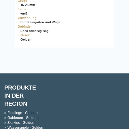
Größe
16-25 mm
Farbe
weiß
Verwendung
Für Steingärten und Wege
Gebinde
Lose oder Big Bag
Lieferort
Geldern
PRODUKTE
IN DER
REGION
Findlinge - Geldern
Gabionen - Geldern
Zierkies - Geldern
Wasserspiele - Geldern